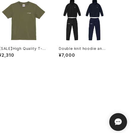
【SALE】High Quality T-sh
Double knit hoodie and
irt for Kids
pants
¥2,310
¥7,000