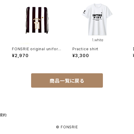
o
FONSRIE original uniform
Practice shirt
case
¥2,970
¥3,300
商品一覧に戻る
規約
© FONSRIE