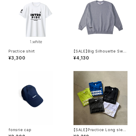
Practice shirt
【SALE】Big Silhouette Swe
atshirt
¥3,300
¥4,130
fonsrie cap
【SALE】Practice Long slee
ve T-shirt